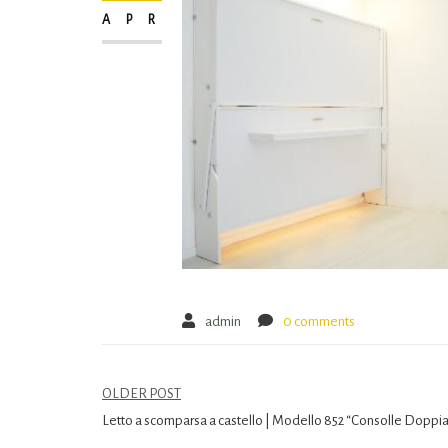
APR
admin
0 comments
OLDER POST
Letto a scomparsa a castello | Modello 852 “Consolle Doppi