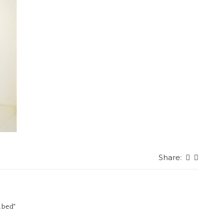
Share:
a bed”