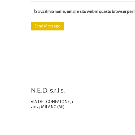
Salva il mio nome, email e sito web in questo browser per
N.E.D. s.r.l.s.
VIA DEL GONFALONE,3
20123 MILANO (MI)