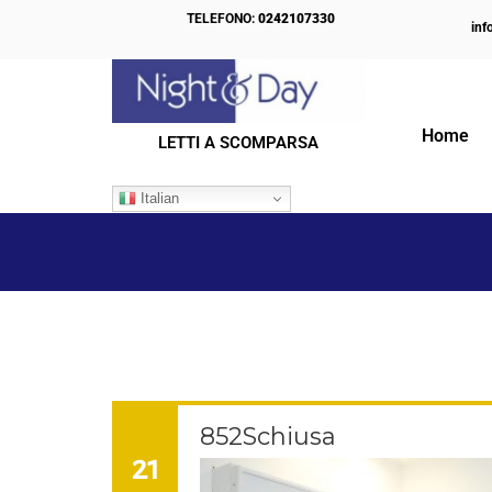
TELEFONO:
0242107330
inf
Home
LETTI A SCOMPARSA
IL NOSTRO BLOG
Italian
852Schiusa
21