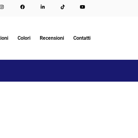
MODELLO 852 “CONSOLLE DOPPIA BED”
852SCHIUSA
ioni
Colori
Recensioni
Contatti