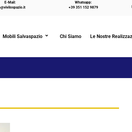
E-Mail:
Whatsapp:
o@vivilospazio.it
+39 351 152 9879
HOME
LETTO A SCOMPARSA A CASTELLO | 
Mobili Salvaspazio
Chi Siamo
Le Nostre Realizzaz
!