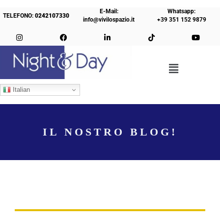
E-Mail:
Whatsapp:
TELEFONO:
0242107330
info@vivilospazio.it
+39 351 152 9879
Italian
IL NOSTRO BLOG!