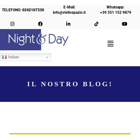
E-Mail:
Whatsapp:
TELEFONO:
0242107330
info@vivilospazio.it
+39 351 152 9879
Italian
IL NOSTRO BLOG!