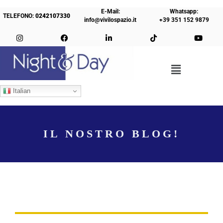
E-Mail:
Whatsapp:
TELEFONO:
0242107330
info@vivilospazio.it
+39 351 152 9879
Italian
IL NOSTRO BLOG!