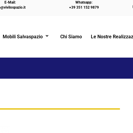
E-Mail:
Whatsapp:
o@vivilospazio.it
+39 351 152 9879
HOME
Mobili Salvaspazio
Chi Siamo
Le Nostre Realizzaz
!