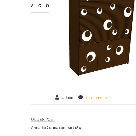
AGO
admin
0 comments
OLDER POST
Armadio Cucina compact 184