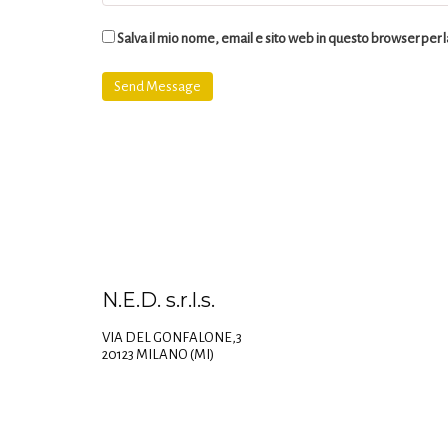
Salva il mio nome, email e sito web in questo browser per
N.E.D. s.r.l.s.
VIA DEL GONFALONE,3
20123 MILANO (MI)