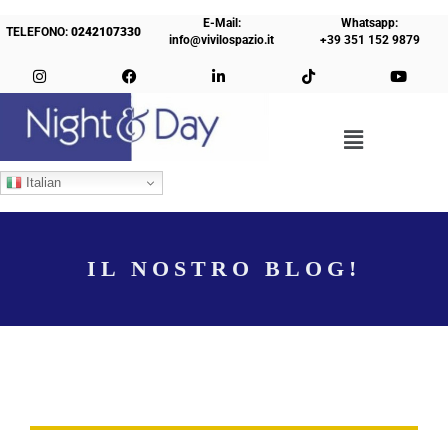
E-Mail:
Whatsapp:
TELEFONO:
0242107330
info@vivilospazio.it
+39 351 152 9879
Italian
IL NOSTRO BLOG!