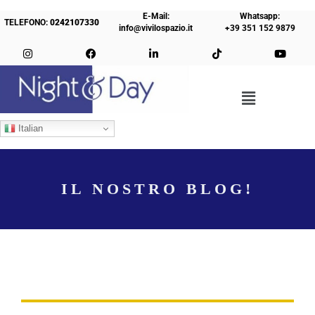
E-Mail:
Whatsapp:
TELEFONO:
0242107330
info@vivilospazio.it
+39 351 152 9879
Italian
IL NOSTRO BLOG!