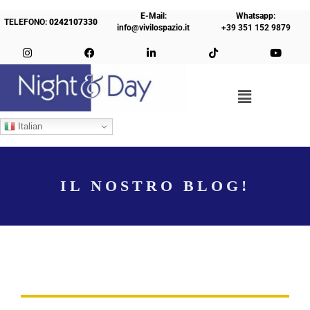
E-Mail:
Whatsapp:
TELEFONO:
0242107330
info@vivilospazio.it
+39 351 152 9879
Italian
IL NOSTRO BLOG!