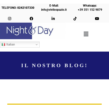
E-Mail:
Whatsapp:
TELEFONO:
0242107330
info@vivilospazio.it
+39 351 152 9879
Italian
IL NOSTRO BLOG!