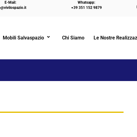
E-Mail:
Whatsapp:
o@vivilospazio.it
+39 351 152 9879
HOME
PARETE LETTO RICHIUDI
Mobili Salvaspazio
Chi Siamo
Le Nostre Realizzaz
!