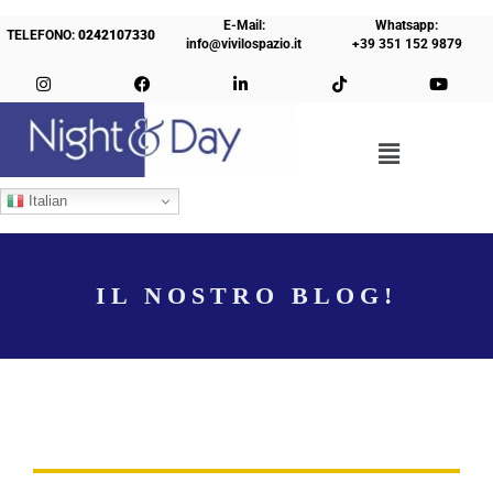
E-Mail:
Whatsapp:
TELEFONO:
0242107330
info@vivilospazio.it
+39 351 152 9879
Italian
IL NOSTRO BLOG!