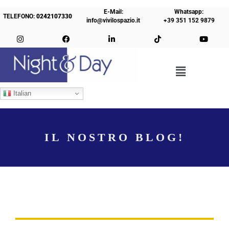
E-Mail:
Whatsapp:
TELEFONO:
0242107330
info@vivilospazio.it
+39 351 152 9879
Italian
IL NOSTRO BLOG!