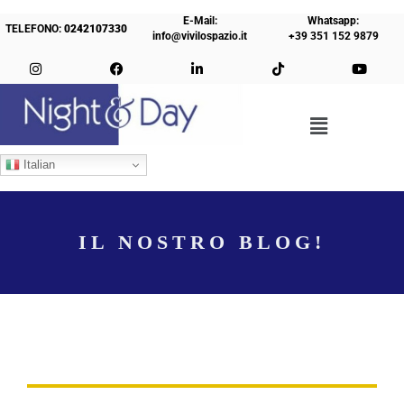
E-Mail:
Whatsapp:
TELEFONO:
0242107330
info@vivilospazio.it
+39 351 152 9879
Italian
IL NOSTRO BLOG!