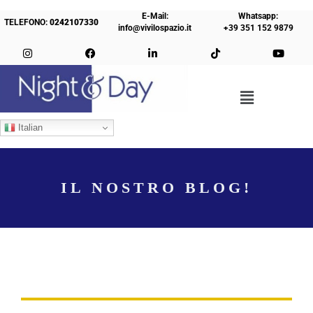
E-Mail:
Whatsapp:
TELEFONO:
0242107330
info@vivilospazio.it
+39 351 152 9879
Italian
IL NOSTRO BLOG!