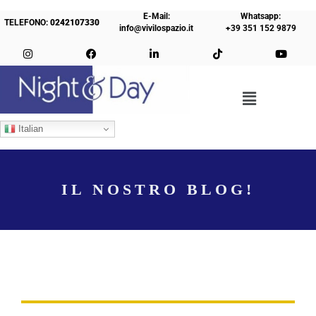
E-Mail:
Whatsapp:
TELEFONO:
0242107330
info@vivilospazio.it
+39 351 152 9879
Italian
IL NOSTRO BLOG!