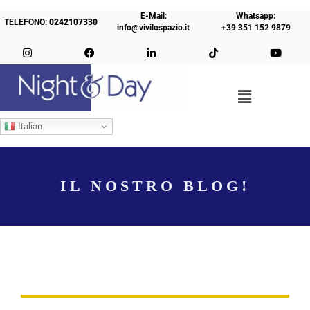
E-Mail:
Whatsapp:
TELEFONO:
0242107330
info@vivilospazio.it
+39 351 152 9879
Italian
IL NOSTRO BLOG!