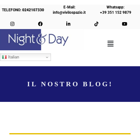
E-Mail:
Whatsapp:
TELEFONO:
0242107330
info@vivilospazio.it
+39 351 152 9879
Italian
IL NOSTRO BLOG!