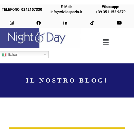
E-Mail:
Whatsapp:
TELEFONO:
0242107330
info@vivilospazio.it
+39 351 152 9879
Italian
IL NOSTRO BLOG!