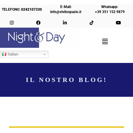
E-Mail:
Whatsapp:
TELEFONO:
0242107330
info@vivilospazio.it
+39 351 152 9879
Italian
IL NOSTRO BLOG!