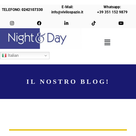
E-Mail:
Whatsapp:
TELEFONO:
0242107330
info@vivilospazio.it
+39 351 152 9879
Italian
IL NOSTRO BLOG!