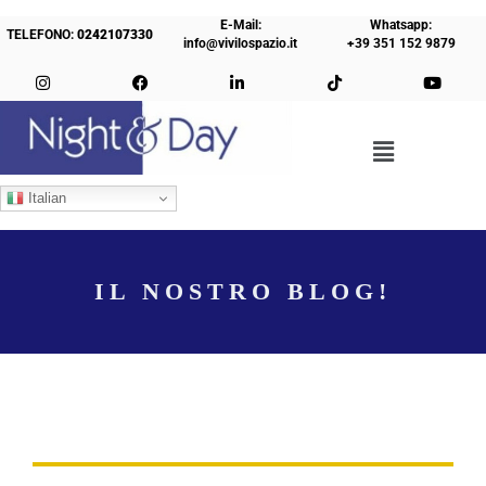
E-Mail:
Whatsapp:
TELEFONO:
0242107330
info@vivilospazio.it
+39 351 152 9879
Italian
IL NOSTRO BLOG!