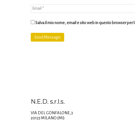
Salva il mio nome, email e sito web in questo browser per
N.E.D. s.r.l.s.
VIA DEL GONFALONE,3
20123 MILANO (MI)