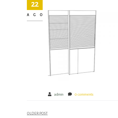
22
AGO
admin
0 comments
OLDER POST