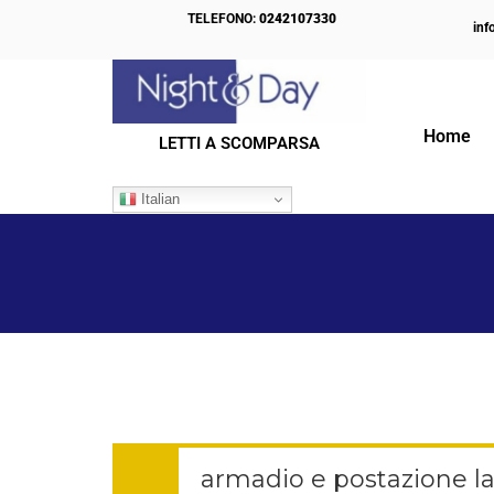
TELEFONO:
0242107330
inf
Home
LETTI A SCOMPARSA
IL NOSTRO BLOG
Italian
armadio e postazione la