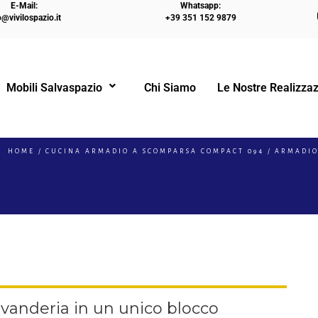
E-Mail:
Whatsapp:
o@vivilospazio.it
+39 351 152 9879
Mobili Salvaspazio
Chi Siamo
Le Nostre Realizzaz
!
HOME
CUCINA ARMADIO A SCOMPARSA COMPACT 094
ARMADIO
vanderia in un unico blocco