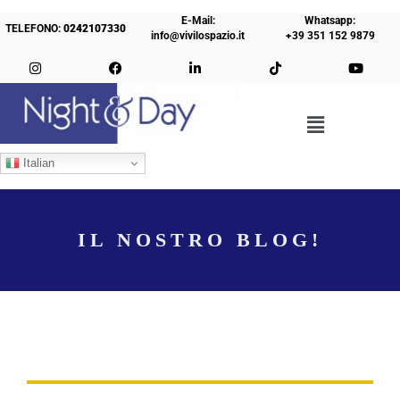
E-Mail:
Whatsapp:
TELEFONO:
0242107330
info@vivilospazio.it
+39 351 152 9879
Italian
IL NOSTRO BLOG!