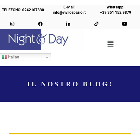
E-Mail:
Whatsapp:
TELEFONO:
0242107330
info@vivilospazio.it
+39 351 152 9879
Italian
IL NOSTRO BLOG!