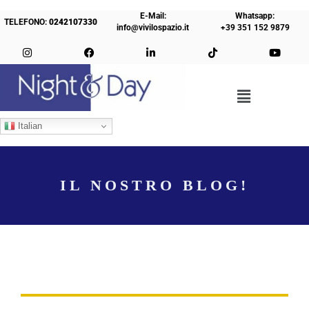
E-Mail:
Whatsapp:
TELEFONO:
0242107330
info@vivilospazio.it
+39 351 152 9879
Italian
IL NOSTRO BLOG!