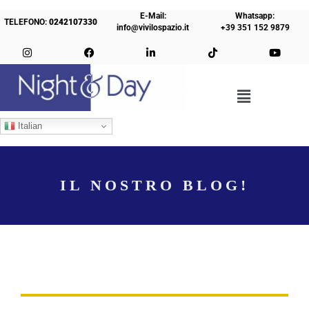
E-Mail:
Whatsapp:
TELEFONO:
0242107330
info@vivilospazio.it
+39 351 152 9879
Italian
IL NOSTRO BLOG!