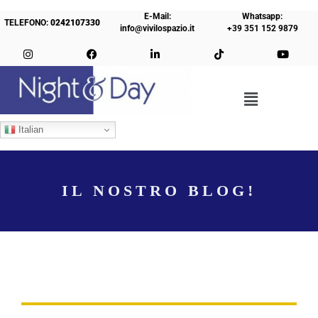
E-Mail:
Whatsapp:
TELEFONO:
0242107330
info@vivilospazio.it
+39 351 152 9879
Italian
IL NOSTRO BLOG!