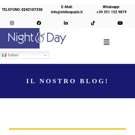
E-Mail:
Whatsapp:
TELEFONO:
0242107330
info@vivilospazio.it
+39 351 152 9879
Italian
IL NOSTRO BLOG!