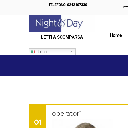
TELEFONO:
0242107330
inf
Home
LETTI A SCOMPARSA
IL NOSTRO BLOG
Italian
operator1
01