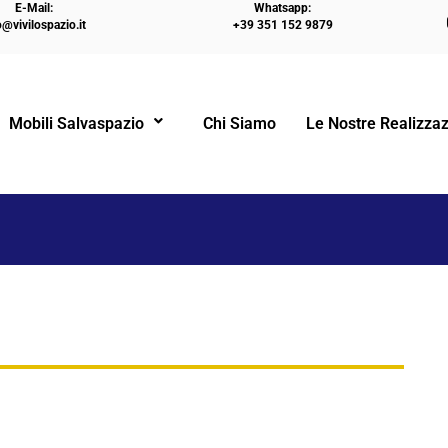
E-Mail:
Whatsapp:
o@vivilospazio.it
+39 351 152 9879
Mobili Salvaspazio
Chi Siamo
Le Nostre Realizzaz
!