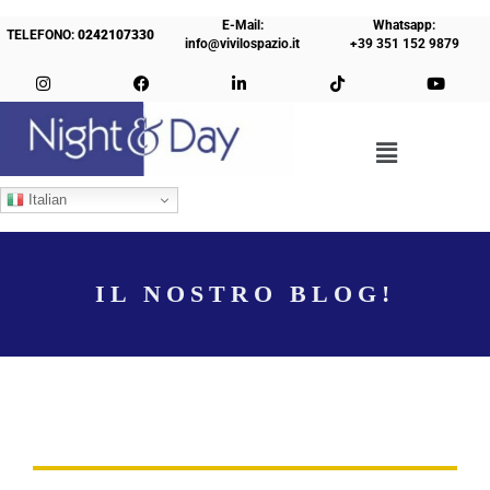
E-Mail:
Whatsapp:
TELEFONO:
0242107330
info@vivilospazio.it
+39 351 152 9879
Italian
IL NOSTRO BLOG!