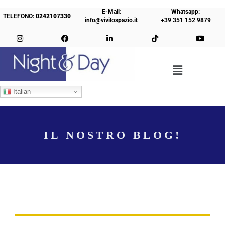
E-Mail:
Whatsapp:
TELEFONO:
0242107330
info@vivilospazio.it
+39 351 152 9879
Italian
IL NOSTRO BLOG!