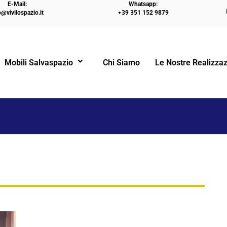
E-Mail:
Whatsapp:
o@vivilospazio.it
+39 351 152 9879
HOME
LETTO A SCOMPARSA “MATRIMONIALE A
Mobili Salvaspazio
Chi Siamo
Le Nostre Realizzaz
!