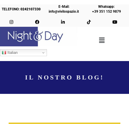
E-Mail:
Whatsapp:
TELEFONO:
0242107330
info@vivilospazio.it
+39 351 152 9879
Italian
IL NOSTRO BLOG!