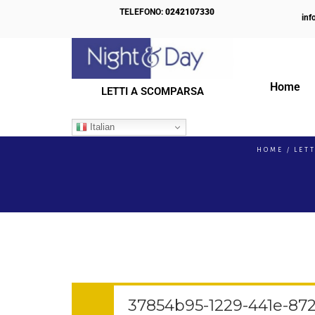
TELEFONO:
0242107330
inf
Home
LETTI A SCOMPARSA
IL NOSTRO BLOG
Italian
HOME
LET
37854b95-1229-441e-87