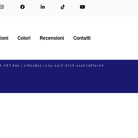
ioni
Colori
Recensioni
Contatti
M ART.846
37854B95-1229-441E-872E-949C268F91AA