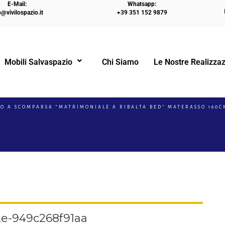
E-Mail:
Whatsapp:
o@vivilospazio.it
+39 351 152 9879
Mobili Salvaspazio
Chi Siamo
Le Nostre Realizzaz
!
TO A SCOMPARSA “MATRIMONIALE A RIBALTA BED” MATERASSO 160C
2e-949c268f91aa