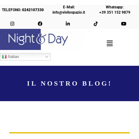
E-Mail:
Whatsapp:
TELEFONO:
0242107330
info@vivilospazio.it
+39 351 152 9879
Italian
IL NOSTRO BLOG!