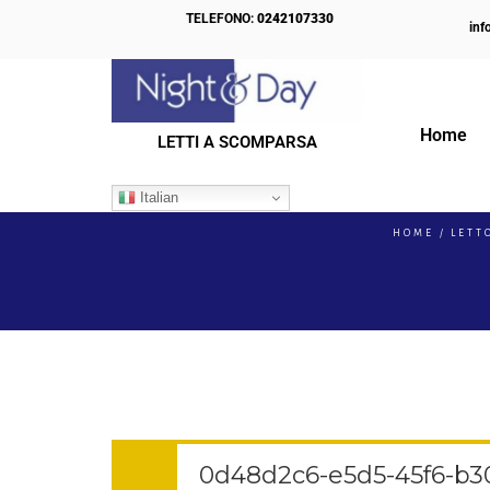
TELEFONO:
0242107330
inf
Home
LETTI A SCOMPARSA
IL NOSTRO BLOG
Italian
HOME
LETT
0d48d2c6-e5d5-45f6-b30