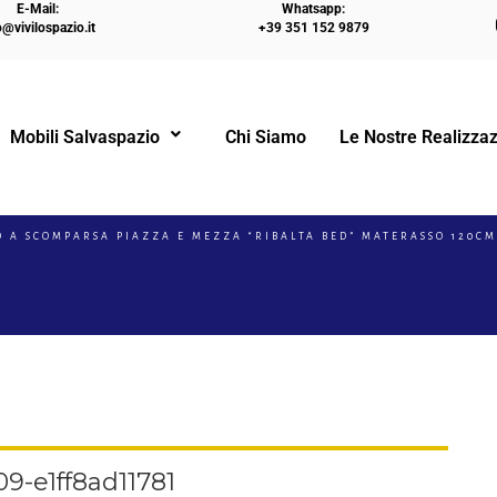
E-Mail:
Whatsapp:
o@vivilospazio.it
+39 351 152 9879
Mobili Salvaspazio
Chi Siamo
Le Nostre Realizzaz
!
O A SCOMPARSA PIAZZA E MEZZA “RIBALTA BED” MATERASSO 120CM
9-e1ff8ad11781