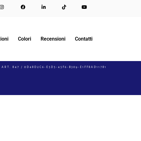
ioni
Colori
Recensioni
Contatti
 ART. 847
0D48D2C6-E5D5-45F6-B309-E1FF8AD11781