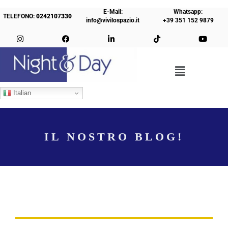
E-Mail:
Whatsapp:
TELEFONO:
0242107330
info@vivilospazio.it
+39 351 152 9879
Italian
IL NOSTRO BLOG!