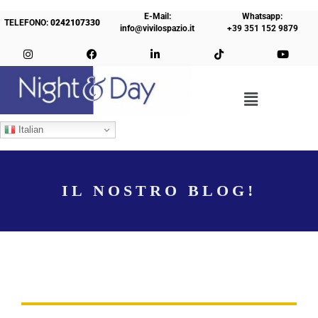
E-Mail:
Whatsapp:
TELEFONO:
0242107330
info@vivilospazio.it
+39 351 152 9879
Italian
IL NOSTRO BLOG!