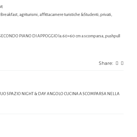
CM
&Breakfast, agriturismi, affittacamere turistiche &Studenti, privati,
so IL SECONDO PIANO DI APPOGGIO la.60×60 cm a scomparsa, pushpull
Share:
TUO SPAZIO NIGHT & DAY ANGOLO CUCINA A SCOMPARSA NELLA