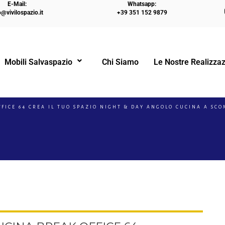
E-Mail:
Whatsapp:
o@vivilospazio.it
+39 351 152 9879
Mobili Salvaspazio
Chi Siamo
Le Nostre Realizzaz
!
ICE 64 CREA IL TUO SPAZIO NIGHT & DAY ANGOLO CUCINA A SCO