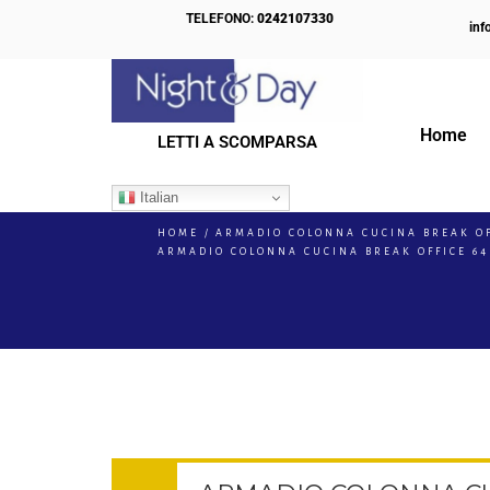
TELEFONO:
0242107330
inf
Home
LETTI A SCOMPARSA
IL NOSTRO BLOG
Italian
HOME
ARMADIO COLONNA CUCINA BREAK OFF
ARMADIO COLONNA CUCINA BREAK OFFICE 64