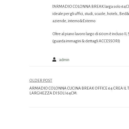
l’ARMADIO COLONNA BREAK larga solo 64
ideale per gli uffici, studi, scuole, hotels, Bed
aziende, interno&Esterno
Oltre al piano lavoro largo di 60cm è inclu
(guarda immagini & dettagli ACCESSORI)
admin
OLDER POST
ARMADIO COLONNA CUCINA BREAK OFFICE 64 CREA IL 
LARGHEZZA DI SOLI 64CM.