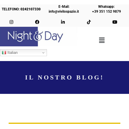
E-Mail:
Whatsapp:
TELEFONO:
0242107330
info@vivilospazio.it
+39 351 152 9879
Italian
IL NOSTRO BLOG!