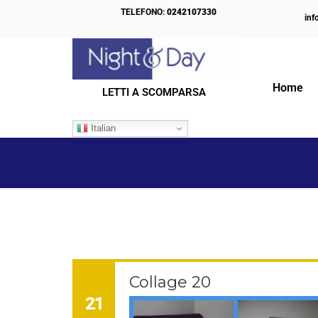
TELEFONO:
0242107330
inf
Home
LETTI A SCOMPARSA
IL NOSTRO BLOG
Italian
Collage 20
21