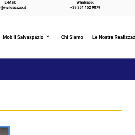
E-Mail:
Whatsapp:
o@vivilospazio.it
+39 351 152 9879
HOME
CAMERE D’ALBE
Mobili Salvaspazio
Chi Siamo
Le Nostre Realizzaz
!