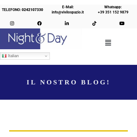
E-Mail:
Whatsapp:
TELEFONO:
0242107330
info@vivilospazio.it
+39 351 152 9879
Italian
IL NOSTRO BLOG!