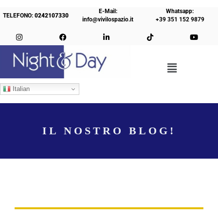
E-Mail:
Whatsapp:
TELEFONO:
0242107330
info@vivilospazio.it
+39 351 152 9879
Italian
IL NOSTRO BLOG!