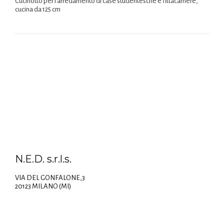
Cucinotto per l’arredamento di case studentesche e fittacamere,
cucina da 125 cm
N.E.D. s.r.l.s.
VIA DEL GONFALONE,3
20123 MILANO (MI)