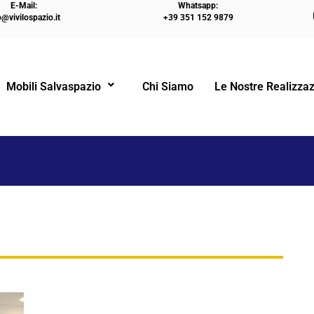
E-Mail:
Whatsapp:
o@vivilospazio.it
+39 351 152 9879
HOME
INTERNI DI CASE VACANZA: CUCINA COMPLE
Mobili Salvaspazio
Chi Siamo
Le Nostre Realizzaz
!