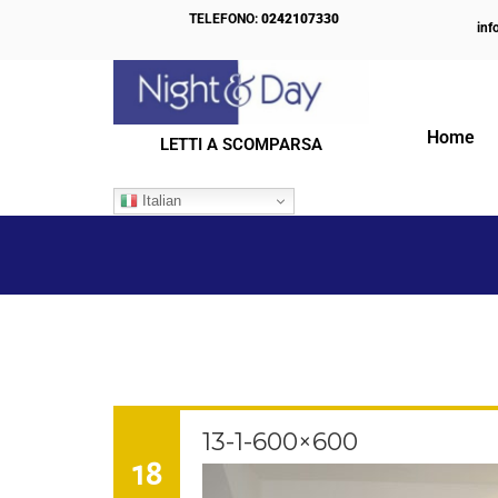
TELEFONO:
0242107330
inf
Home
LETTI A SCOMPARSA
IL NOSTRO BLOG
Italian
13-1-600×600
18