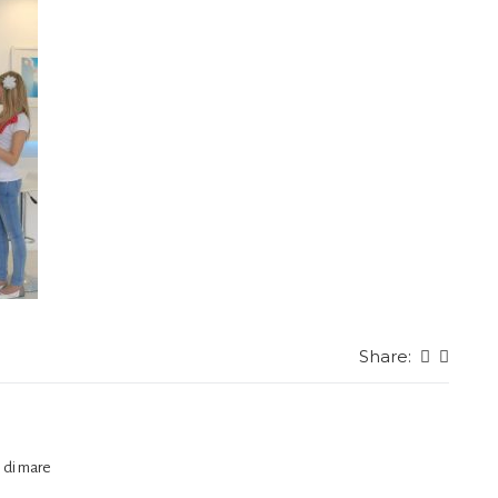
Share:
e di mare