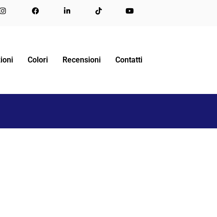
TA SALVASPAZIO PER CASE DI MARE
13-1-600×600
ioni
Colori
Recensioni
Contatti