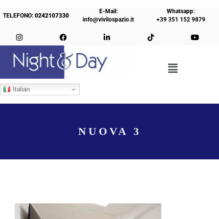
E-Mail:
Whatsapp:
TELEFONO:
0242107330
info@vivilospazio.it
+39 351 152 9879
Italian
NUOVA 3