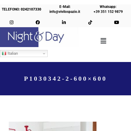
E-Mail:
Whatsapp:
TELEFONO:
0242107330
info@vivilospazio.it
+39 351 152 9879
Italian
P1030342-2-600×600