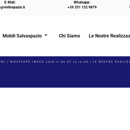
E-Mail:
Whatsapp:
o@vivilospazio.it
+39 351 152 9879
Mobili Salvaspazio
Chi Siamo
Le Nostre Realizzaz
2018-11-06 AT 19.14.0
ONI
WHATSAPP IMAGE 2018-11-06 AT 19.14.00
LE NOSTRE REALIZ