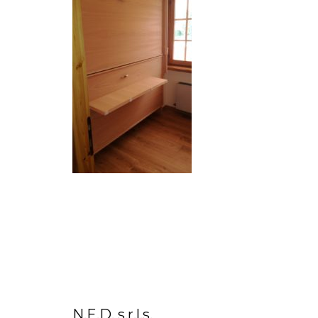
N.E.D. s.r.l.s.