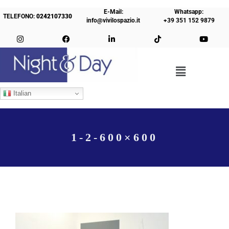
E-Mail:
Whatsapp:
TELEFONO:
0242107330
info@vivilospazio.it
+39 351 152 9879
Italian
1-2-600×600