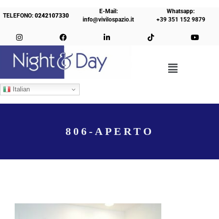
E-Mail:
Whatsapp:
TELEFONO:
0242107330
info@vivilospazio.it
+39 351 152 9879
Italian
806-APERTO