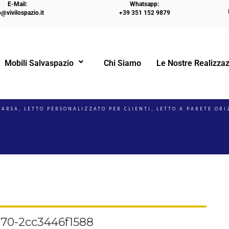
E-Mail:
Whatsapp:
o@vivilospazio.it
+39 351 152 9879
Mobili Salvaspazio
Chi Siamo
Le Nostre Realizzaz
!
PARSA, LETTO PERSONALIZZATO PER CLIENTI, LETTO A PARETE OR
70-2cc3446f1588