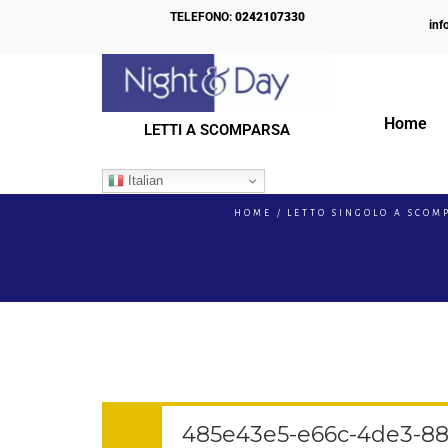
TELEFONO:
0242107330
inf
Home
LETTI A SCOMPARSA
IL NOSTRO BLOG
Italian
HOME
LETTO SINGOLO A SCOM
485e43e5-e66c-4de3-88