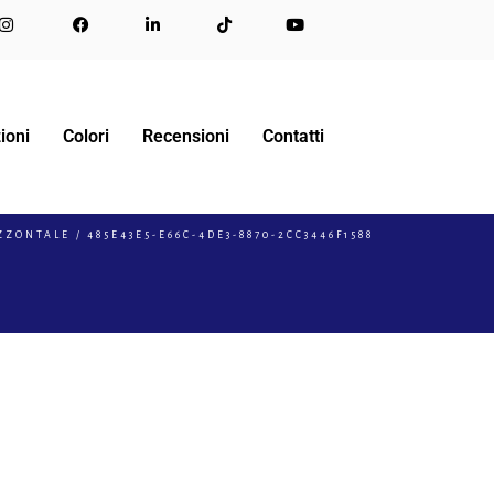
ioni
Colori
Recensioni
Contatti
IZZONTALE
485E43E5-E66C-4DE3-8870-2CC3446F1588